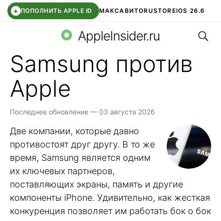
+
ПОПОЛНИТЬ APPLE ID
МАКС
АВИТО
RUSTORE
IOS 26.6
Поис
DDE STORE
СБЕР КИДС
ВТБ ОНЛАЙН
ЧАТ В ROBLOX
AppleInsider.ru
Samsung против
Apple
Последнее обновление — 03 августа 2026
Две компании, которые давно
противостоят друг другу. В то же
время, Samsung является одним
их ключевых партнеров,
поставляющих экраны, память и другие
компоненты iPhone. Удивительно, как жесткая
конкуренция позволяет им работать бок о бок