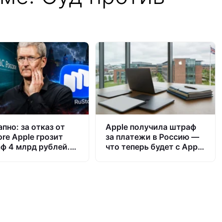
пно: за отказ от
Apple получила штраф
ore Apple грозит
за платежи в Россию —
ф 4 млрд рублей.
что теперь будет с App
ждёт iPhone в
Store и iPhone
ии