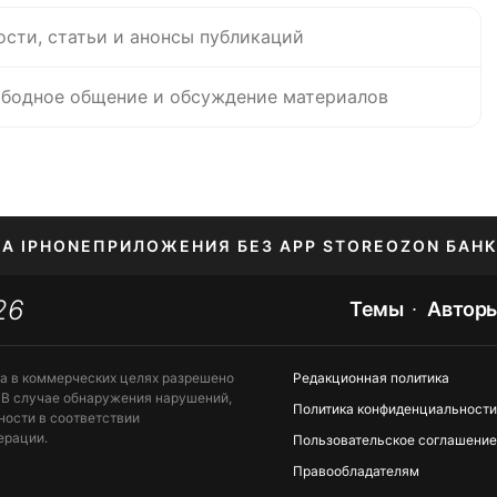
ости, статьи и анонсы публикаций
бодное общение и обсуждение материалов
НА IPHONE
ПРИЛОЖЕНИЯ БЕЗ APP STORE
OZON БАНК
26
ЕНИЕ APPLE ID
Темы
Автор
та в коммерческих целях разрешено
Редакционная политика
 В случае обнаружения нарушений,
Политика конфиденциальности
ности в соответствии
ерации.
Пользовательское соглашение
Правообладателям