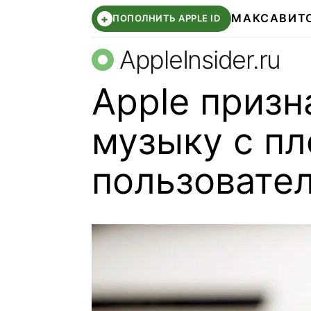
МАКС
АВИТ
+
ПОПОЛНИТЬ APPLE ID
AppleInsider.ru
Apple призн
музыку с п
пользовате