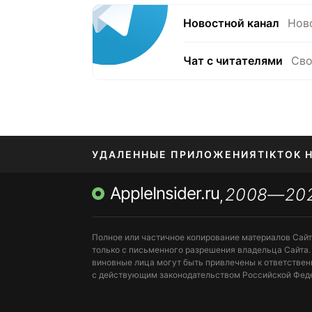
Новостной канал
Нов
Чат с читателями
Сво
УДАЛЕННЫЕ ПРИЛОЖЕНИЯ
TIKTOK 
AppleInsider.ru
2008—20
МЕССЕНДЖЕРЫ KAKAOTALK, B…
ПОПОЛН
,
Полное или частичное копирование материалов Сай
только с письменного разрешения владельца Сайта.
виновные лица могут быть привлечены к ответствен
с действующим законодательством Российской Фед