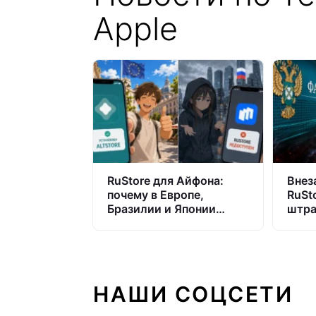
Apple
RuStore для Айфона:
Внеза
почему в Европе,
RuSt
Бразилии и Японии
штра
альтернативы App Store
Что 
есть, а в России — нет
Росс
НАШИ СОЦСЕТИ