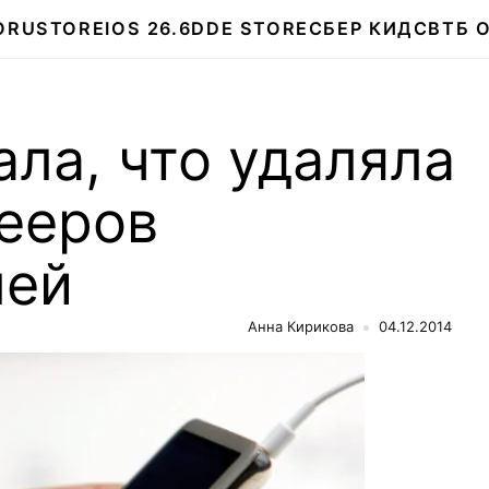
О
RUSTORE
IOS 26.6
DDE STORE
СБЕР КИДС
ВТБ 
ала, что удаляла
лееров
лей
Анна Кирикова
04.12.2014