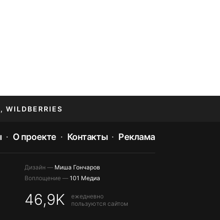
, WILDBERRIES
ы
О проекте
Контакты
Реклама
Дизайн —
Миша Гончаров
Воплощение —
101 Медиа
46,9K
ежедневно
пользуются сайтом