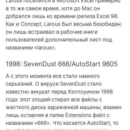
Laroux поселился в Microsoft Excel примерно
в то же самое время, хотя до Mac он
добрался лишь ко времени релиза Excel 98.
Как и Concept, Laroux был весьма безобиден:
он лишь встраивал в рабочие книги
пользователей дополнительный лист под
названием «laroux».
1998: SevenDust 666/AutoStart 9805
А с этого момента все стало намного
серьезней. О вирусе SevenDust стало
известно аккурат перед Хэллоуином 1998
года: этот злодей стирал все файлы с
жесткого диска зараженной машины, взамен
лишь оставляя в папке Extensions файл с
названием «666». Что касается AutoStart, то