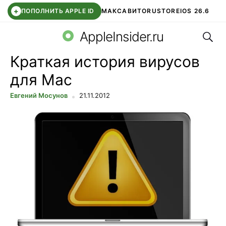
+
ПОПОЛНИТЬ APPLE ID
МАКС
АВИТО
RUSTORE
IOS 26.6
Поис
DDE STORE
СБЕР КИДС
ВТБ ОНЛАЙН
ЧАТ В ROBLOX
AppleInsider.ru
Краткая история вирусов
для Mac
Евгений Мосунов
21.11.2012