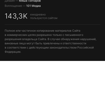
Дизайн —
Миша Гончаров
Воплощение —
101 Медиа
143,3K
ежедневно
пользуются сайтом
Полное или частичное копирование материалов Сайта
в коммерческих целях разрешено только с письменного
разрешения владельца Сайта. В случае обнаружения нарушений,
виновные лица могут быть привлечены к ответственности
в соответствии с действующим законодательством Российской
Федерации.