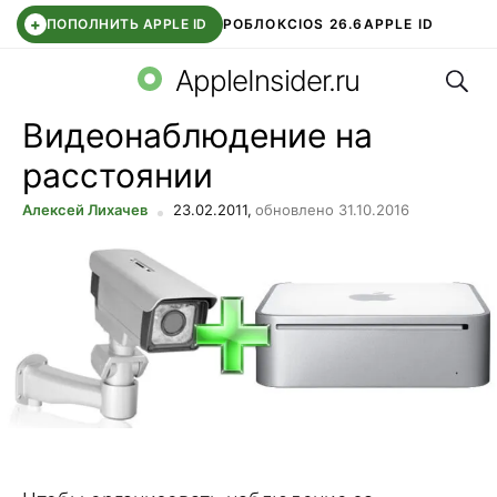
+
ПОПОЛНИТЬ APPLE ID
РОБЛОКС
IOS 26.6
APPLE ID
Поис
TELEGRAM
WHATSAPP
DDE STORE
APP STORE
OZON БАНК
AppleInsider.ru
Видеонаблюдение на
расстоянии
Алексей Лихачев
23.02.2011,
обновлено 31.10.2016