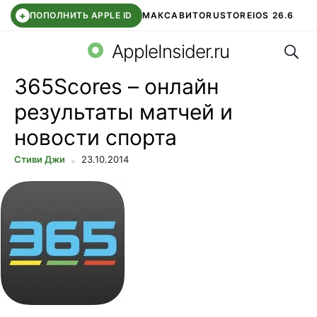
+
ПОПОЛНИТЬ APPLE ID
МАКС
АВИТО
RUSTORE
IOS 26.6
Поис
DDE STORE
СБЕР КИДС
ВТБ ОНЛАЙН
ЧАТ В ROBLOX
AppleInsider.ru
365Scores – онлайн
результаты матчей и
новости спорта
Стиви Джи
23.10.2014