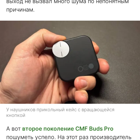
выход не вызвал много шума по непонятным
причинам.
У наушников прикольный кейс с вращающейся
кнопкой
А вот
второе поколение CMF Buds Pro
пошуметь успело. На этот раз производитель