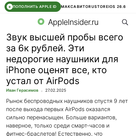
+
ПОПОЛНИТЬ APPLE ID
МАКС
АВИТО
RUSTORE
IOS 26.6
Поис
DDE STORE
СБЕР КИДС
ВТБ ОНЛАЙН
ЧАТ В ROBLOX
AppleInsider.ru
Звук высшей пробы всего
за 6к рублей. Эти
недорогие наушники для
iPhone оценят все, кто
устал от AirPods
Иван Герасимов
27.02.2025
Рынок беспроводных наушников спустя 9 лет
после выхода первых AirPods оказался
сильно перенасыщен. Больше вариантов,
наверное, только среди смарт-часов и
фитнес-браслетов! Естественно, что