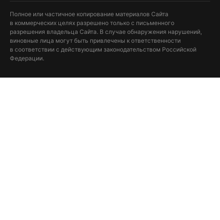
Полное или частичное копирование материалов Сайта
в коммерческих целях разрешено только с письменного
разрешения владельца Сайта. В случае обнаружения нарушений,
виновные лица могут быть привлечены к ответственности
в соответствии с действующим законодательством Российской
Федерации.