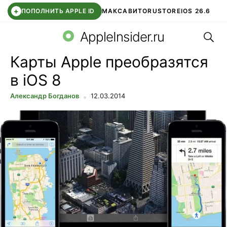
+
ПОПОЛНИТЬ APPLE ID
МАКС
АВИТО
RUSTORE
IOS 26.6
Поис
DDE STORE
СБЕР КИДС
ВТБ ОНЛАЙН
ЧАТ В ROBLOX
AppleInsider.ru
Карты Apple преобразятся
в iOS 8
Александр Богданов
12.03.2014