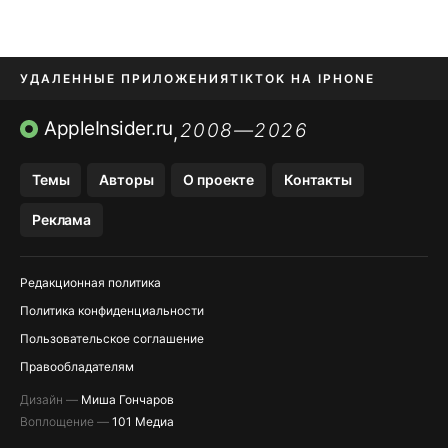
УДАЛЕННЫЕ ПРИЛОЖЕНИЯ
TIKTOK НА IPHONE
ПРИЛОЖЕНИЯ БЕЗ APP STORE
AppleInsider.ru
2008—2026
,
OZON БАНК, WILDBERRIES
Темы
Авторы
О проекте
Контакты
МЕССЕНДЖЕРЫ KAKAOTALK, B…
Реклама
ПОПОЛНЕНИЕ APPLE ID
Редакционная политика
Политика конфиденциальности
Пользовательское соглашение
Правообладателям
Дизайн —
Миша Гончаров
Воплощение —
101 Медиа