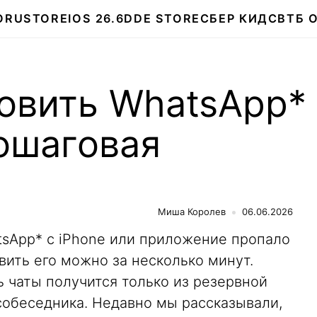
О
RUSTORE
IOS 26.6
DDE STORE
СБЕР КИДС
ВТБ 
новить WhatsApp*
пошаговая
Миша Королев
06.06.2026
tsApp* с iPhone или приложение пропало
вить его можно за несколько минут.
 чаты получится только из резервной
собеседника. Недавно мы рассказывали,