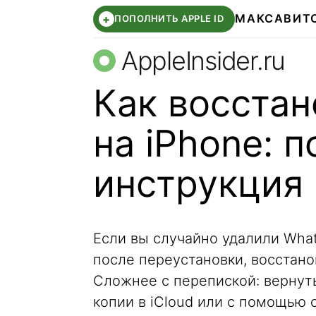
МАКС
АВИТ
+
ПОПОЛНИТЬ APPLE ID
AppleInsider.ru
Как восста
на iPhone: 
инструкция
Если вы случайно удалили Wha
после переустановки, восстано
Сложнее с перепиской: вернуть
копии в iCloud или с помощью 