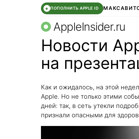
МАКС
АВИТ
+
ПОПОЛНИТЬ APPLE ID
AppleInsider.ru
Новости App
на презента
Как и ожидалось, на этой неде
Apple. Но не только этими со
дней: так, в сеть утекли подроб
признали опасными для здоров