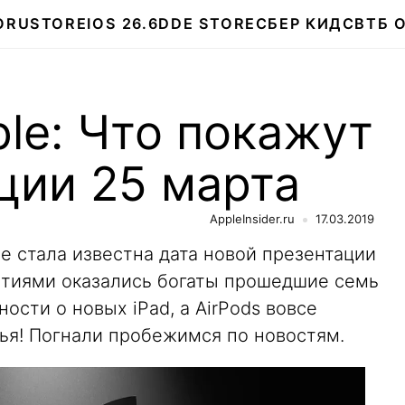
О
RUSTORE
IOS 26.6
DDE STORE
СБЕР КИДС
ВТБ 
le: Что покажут
ции 25 марта
AppleInsider.ru
17.03.2019
ле стала известна дата новой презентации
бытиями оказались богаты прошедшие семь
ности о новых iPad, а AirPods вовсе
ья! Погнали пробежимся по новостям.