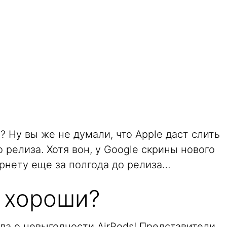
? Ну вы же не думали, что Apple даст слить
 релиза. Хотя вон, у Google скрины нового
рнету еще за полгода до релиза…
к хороши?
а о невыгодности AirPods! Представители