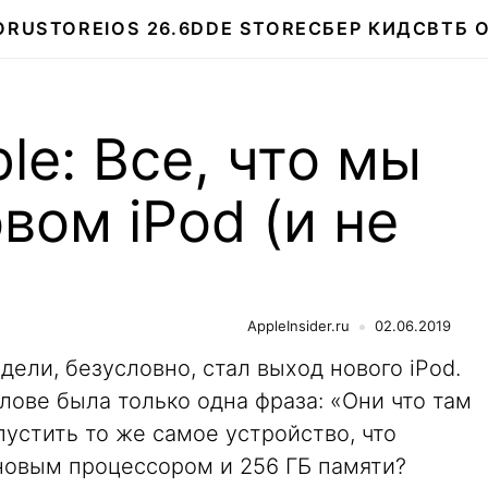
О
RUSTORE
IOS 26.6
DDE STORE
СБЕР КИДС
ВТБ 
le: Все, что мы
вом iPod (и не
AppleInsider.ru
02.06.2019
ели, безусловно, стал выход нового iPod.
олове была только одна фраза: «Они что там
пустить то же самое устройство, что
 новым процессором и 256 ГБ памяти?