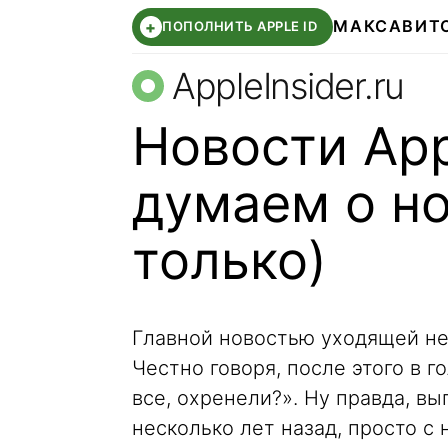
МАКС
АВИТ
+
ПОПОЛНИТЬ APPLE ID
AppleInsider.ru
Новости App
думаем о но
только)
Главной новостью уходящей нед
Честно говоря, после этого в г
все, охренели?». Ну правда, вы
несколько лет назад, просто с