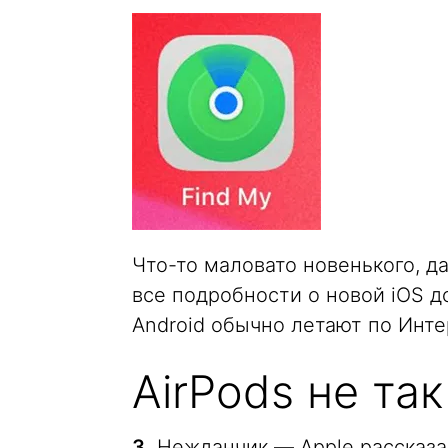
Что-то маловато новенького, да
все подробности о новой iOS до
Android обычно летают по Инте
AirPods не та
3.
Нежданчик — Apple рассказал