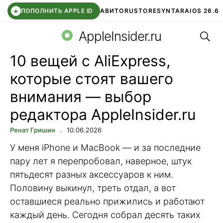
+
ПОПОЛНИТЬ APPLE ID
АВИТО
RUSTORE
SYNTARA
IOS 26.6
Поис
DDE STORE
СБЕР КИДС
ЧАТ ROBLOX
ВТБ ОНЛАЙН
AppleInsider.ru
10 вещей с AliExpress,
которые стоят вашего
внимания — выбор
редактора AppleInsider.ru
Ренат Гришин
10.06.2026
У меня iPhone и MacBook — и за последние
пару лет я перепробовал, наверное, штук
пятьдесят разных аксессуаров к ним.
Половину выкинул, треть отдал, а вот
оставшиеся реально прижились и работают
каждый день. Сегодня собрал десять таких