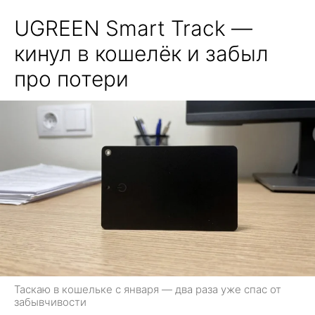
UGREEN Smart Track —
кинул в кошелёк и забыл
про потери
Таскаю в кошельке с января — два раза уже спас от
забывчивости