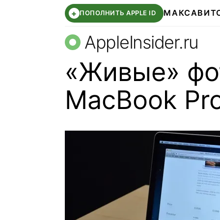
МАКС
АВИТ
+
ПОПОЛНИТЬ APPLE ID
AppleInsider.ru
«Живые» фо
MacBook Pro