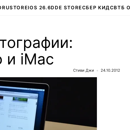
О
RUSTORE
IOS 26.6
DDE STORE
СБЕР КИДС
ВТБ 
тографии:
 и iMac
Стиви Джи
24.10.2012