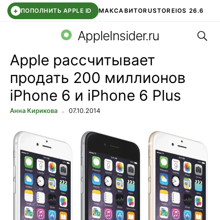
+
ПОПОЛНИТЬ APPLE ID
МАКС
АВИТО
RUSTORE
IOS 26.6
Поис
DDE STORE
СБЕР КИДС
ВТБ ОНЛАЙН
ЧАТ В ROBLOX
AppleInsider.ru
Apple рассчитывает
продать 200 миллионов
iPhone 6 и iPhone 6 Plus
Анна Кирикова
07.10.2014