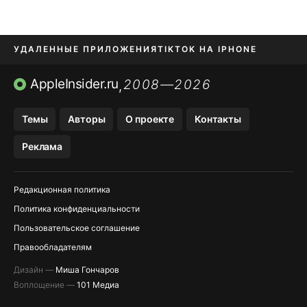
УДАЛЕННЫЕ ПРИЛОЖЕНИЯ
TIKTOK НА IPHONE
ПРИЛОЖЕНИЯ БЕЗ APP STORE
AppleInsider.ru
2008—2026
,
OZON БАНК, WILDBERRIES
Темы
Авторы
О проекте
Контакты
МЕССЕНДЖЕРЫ KAKAOTALK, B…
Реклама
ПОПОЛНЕНИЕ APPLE ID
Редакционная политика
Политика конфиденциальности
Пользовательское соглашение
Правообладателям
Дизайн —
Миша Гончаров
Воплощение —
101 Медиа