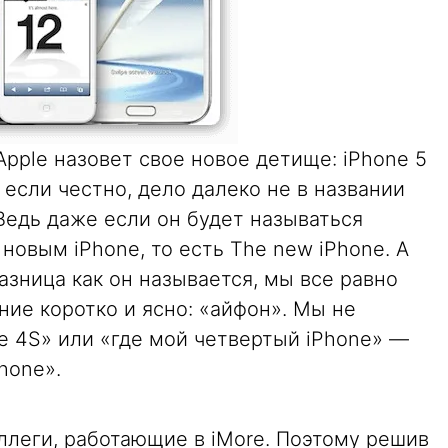
Apple назовет свое новое детище: iPhone 5
 если честно, дело далеко не в названии
Ведь даже если он будет называться
т новым iPhone, то есть The new iPhone. А
азница как он называется, мы все равно
ие коротко и ясно: «айфон». Мы не
e 4S» или «где мой четвертый iPhone» —
hone».
ллеги, работающие в iMore. Поэтому решив