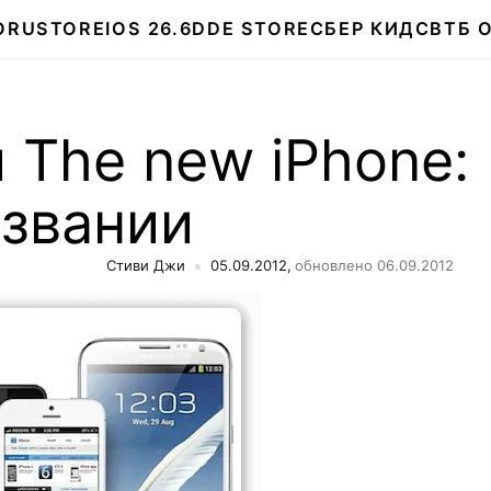
О
RUSTORE
IOS 26.6
DDE STORE
СБЕР КИДС
ВТБ 
и The new iPhone:
азвании
Стиви Джи
05.09.2012,
обновлено 06.09.2012