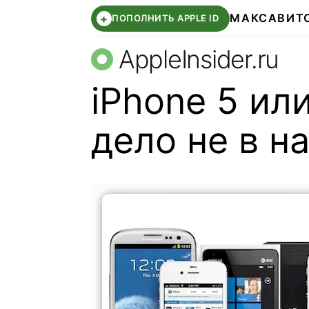
МАКС
АВИТ
+
ПОПОЛНИТЬ APPLE ID
AppleInsider.ru
iPhone 5 ил
дело не в н