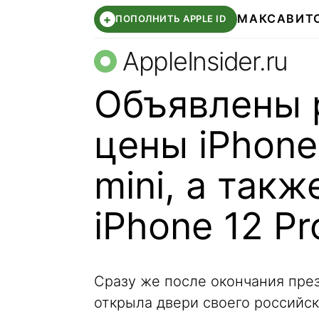
МАКС
АВИТ
+
ПОПОЛНИТЬ APPLE ID
AppleInsider.ru
Объявлены 
цены iPhone 
mini, а такж
iPhone 12 P
Сразу же после окончания през
открыла двери своего российс