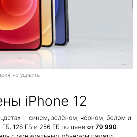
приятно удивить
ны iPhone 12
 цветах —синем, зелёном, чёрном, белом и
ГБ, 128 ГБ и 256 ГБ по цене
от 79 990
дель с минимальным объемом памяти.