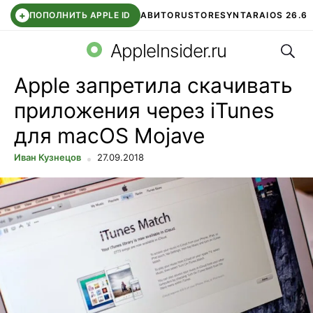
+
ПОПОЛНИТЬ APPLE ID
АВИТО
RUSTORE
SYNTARA
IOS 26.6
Поис
DDE STORE
СБЕР КИДС
ЧАТ ROBLOX
ВТБ ОНЛАЙН
AppleInsider.ru
Apple запретила скачивать
приложения через iTunes
для macOS Mojave
Иван Кузнецов
27.09.2018