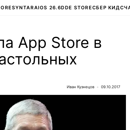
TORE
SYNTARA
IOS 26.6
DDE STORE
СБЕР КИДС
Ч
ла App Store в
настольных
Иван Кузнецов
09.10.2017