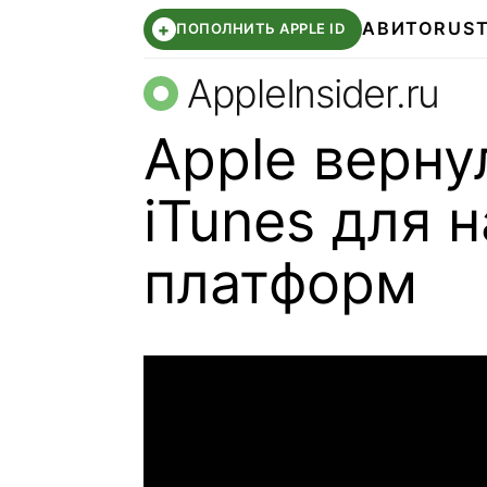
АВИТО
RUS
+
ПОПОЛНИТЬ APPLE ID
AppleInsider.ru
Apple верну
iTunes для 
платформ