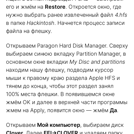
его и жмём на
Restore
. Откроется окно, где
нужно выбрать ранее извлеченный файл
4.hfs
в папке
Hackintosh
. Начнется процесс записи
файла на флешку.
Открываем Paragon Hard Disk Manager. Сверху
выбираем синюю вкладку Partition Manager, в
основном окне вкладки
My Disc and partitions
находим нашу флешку, подводим курсор
мыши к правому краю раздела Apple HFS и
тянем до конца, чтобы этот раздел занял
100% места флешки. В появившемся окне
жмём OK и далее в верхней части программы
жмем на Apply, появится окно — жмём
Да
.
Открываем
Мой компьютер
, выбираем диск
Clover
. Далее
EFI->CLOVER
и удаляем папку