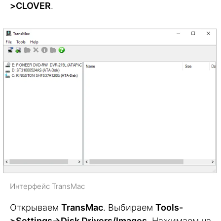
>CLOVER
.
Интерфейс TransMac
Открываем
TransMac
. Выбираем
Tools-
>Settings->Disk Drivers/Images
. Нажимаем на