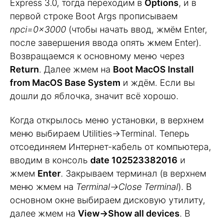
Express 3.0, тогда переходим в
Options
, и в
первой строке Boot Args прописываем
npci=0x3000
(чтобы начать ввод, жмём Enter,
после завершения ввода опять жмем Enter).
Возвращаемся к основному меню через
Return
. Далее жмем на
Boot MacOS Install
from MacOS Base System
и ждём. Если вы
дошли до яблочка, значит всё хорошо.
Когда открылось меню установки, в верхнем
меню выбираем Utilities->Terminal. Теперь
отсоединяем Интернет-кабель от компьютера,
вводим в консоль
date 102523382016
и
жмем
Enter
. Закрываем терминал (в верхнем
меню жмем на
Terminal->Close Terminal
). В
основном окне выбираем дисковую утилиту,
далее жмем на
View->Show all devices
. В