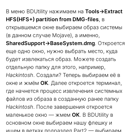
В меню BDUtility нажимаем на
Tools->Extract
HFS(HFS+) partition from DMG-files
, в
открывшемся окне выбираем образ системы
(в данном случае Mojave), а именно,
SharedSupport->BaseSystem.dmg
. Откроется
еще одно окно, нужно выбрать место, куда
будет извлекаться образ. Можете создать
отдельную папку для этого, например,
Hackintosh
. Создали? Теперь выбираем её в
окне и жмём
OK
. Далее откроется терминал,
где начнется процесс извлечения системных
файлов из образа в созданную ранее папку
Hackintosh
. После завершения откроется
маленькое окно — жмем
OK
. В BDUtility в
основном окне выбираем нашу флешку и
ищем в ветках подраздел Part2 — выбираем