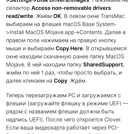
селектор
Access non-removable drivers
read/write
. Жмём
OK
. В левом окне TransMac
выбираем на флешке macOS Base System-
>Install MacOS Mojave.app->Contents. Далее в
правом поле нажимаем на правую кнопку
мыши и выбираем
Copy Here
. В открывшемся
окне находим скачанную ранее папку MacOS
Mojave. В ней находим папку
SharedSupport
,
жмём по ней 1 раз, чтобы просто выбрать, и
далее кликаем на
Copy
. Ждём.
Теперь перезагружаем PC и загружаемся с
флешки (загружайте флешку в режиме UEFI —
рядом с названием флешки должна быть
надпись UEFI). После чего откроется Clover.
Если ваша видеокарта работает через PCI-