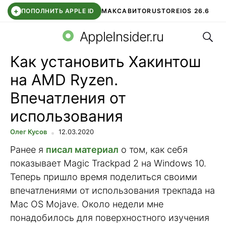
+
ПОПОЛНИТЬ APPLE ID
МАКС
АВИТО
RUSTORE
IOS 26.6
Поис
DDE STORE
СБЕР КИДС
ВТБ ОНЛАЙН
ЧАТ В ROBLOX
AppleInsider.ru
Как установить Хакинтош
на AMD Ryzen.
Впечатления от
использования
Олег Кусов
12.03.2020
Ранее я
писал материал
о том, как себя
показывает Magic Trackpad 2 на Windows 10.
Теперь пришло время поделиться своими
впечатлениями от использования трекпада на
Mac OS Mojave. Около недели мне
понадобилось для поверхностного изучения