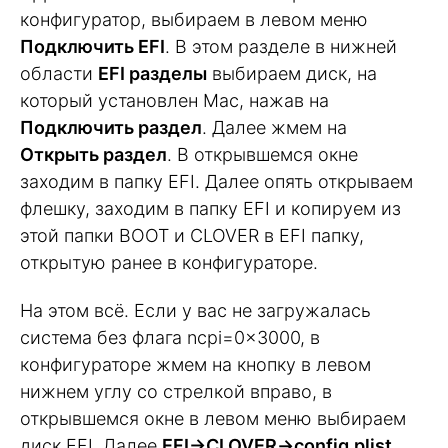
конфигуратор, выбираем в левом меню
Подключить EFI
. В этом разделе в нижней
области
EFI разделы
выбираем диск, на
который установлен Mac, нажав на
Подключить раздел
. Далее жмем на
Открыть раздел
. В открывшемся окне
заходим в папку EFI. Далее опять открываем
флешку, заходим в папку EFI и копируем из
этой папки BOOT и CLOVER в EFI папку,
открытую ранее в конфигураторе.
На этом всё. Если у вас не загружалась
система без флага ncpi=0x3000, в
конфигураторе жмем на кнопку в левом
нижнем углу со стрелкой вправо, в
открывшемся окне в левом меню выбираем
диск EFI. Далее
EFI->CLOVER->config.plist
,