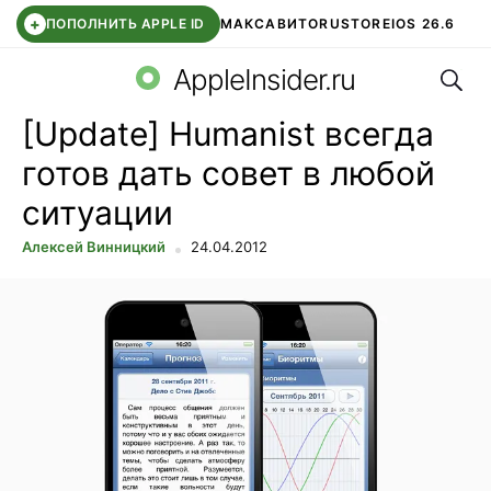
+
ПОПОЛНИТЬ APPLE ID
МАКС
АВИТО
RUSTORE
IOS 26.6
Поис
DDE STORE
СБЕР КИДС
ВТБ ОНЛАЙН
ЧАТ В ROBLOX
AppleInsider.ru
[Update] Humanist всегда
готов дать совет в любой
ситуации
Алексей Винницкий
24.04.2012