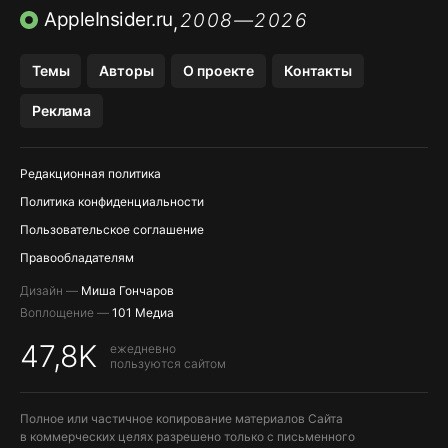
ПРИЛОЖЕНИЯ БЕЗ APP STORE
AppleInsider.ru
2008—2026
,
OZON БАНК, WILDBERRIES
Темы
Авторы
О проекте
Контакты
МЕССЕНДЖЕРЫ KAKAOTALK, B…
Реклама
ПОПОЛНЕНИЕ APPLE ID
Редакционная политика
Политика конфиденциальности
Пользовательское соглашение
Правообладателям
Дизайн —
Миша Гончаров
Воплощение —
101 Медиа
47,8K
ежедневно
пользуются сайтом
Полное или частичное копирование материалов Сайта
в коммерческих целях разрешено только с письменного