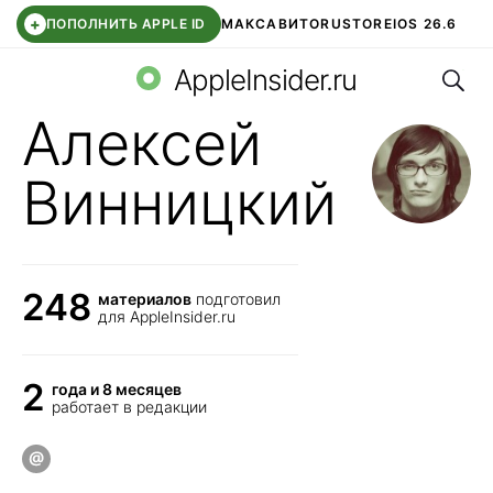
+
ПОПОЛНИТЬ APPLE ID
МАКС
АВИТО
RUSTORE
IOS 26.6
Поис
DDE STORE
СБЕР КИДС
ВТБ ОНЛАЙН
ЧАТ В ROBLOX
AppleInsider.ru
Алексей
Винницкий
248
материалов
подготовил
для AppleInsider.ru
2
года и 8 месяцев
работает в редакции