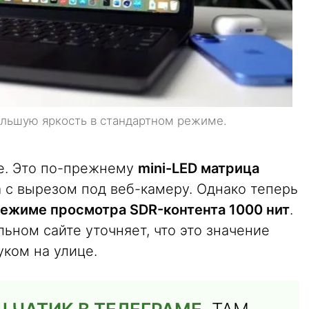
ольшую яркость в стандартном режиме.
ее. Это по-прежнему
mini-LED матрица
а с вырезом под веб-камеру. Однако теперь
режиме просмотра SDR-контента 1000 нит
.
ьном сайте уточняет, что это значение
уком на улице.