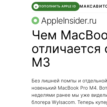
МАКС
АВИТ
+
ПОПОЛНИТЬ APPLE ID
AppleInsider.ru
Чем MacBoo
отличается 
M3
Без лишней помпы и отдельной
новенький MacBook Pro M4. Вот
неделями ранее мы уже видели
блогера Wylsacom. Теперь купе