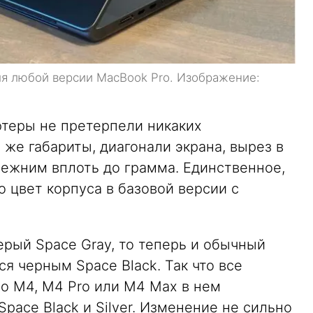
ля любой версии MacBook Pro. Изображение:
ютеры не претерпели никаких
же габариты, диагонали экрана, вырез в
режним вплоть до грамма. Единственное,
о цвет корпуса в базовой версии с
ерый Space Gray, то теперь и обычный
я черным Space Black. Так что все
о M4, M4 Pro или M4 Max в нем
pace Black и Silver. Изменение не сильно