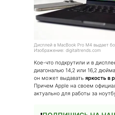
Дисплей в MacBook Pro M4 выдает б
Изображение: digitaltrends.com
Кое-что подкрутили и в диспл
диагональю 14,2 или 16,2 дюйм
он может выдавать
яркость в 
Причем Apple на своем официал
актуально для работы за ноутб