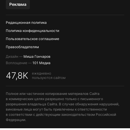
МЕССЕНДЖЕРЫ KAKAOTALK, B…
Реклама
ПОПОЛНЕНИЕ APPLE ID
Редакционная политика
Политика конфиденциальности
Пользовательское соглашение
Правообладателям
Дизайн —
Миша Гончаров
Воплощение —
101 Медиа
47,8K
ежедневно
пользуются сайтом
Полное или частичное копирование материалов Сайта
в коммерческих целях разрешено только с письменного
разрешения владельца Сайта. В случае обнаружения нарушений,
виновные лица могут быть привлечены к ответственности
в соответствии с действующим законодательством Российской
Федерации.