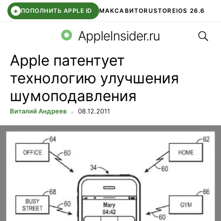
+
ПОПОЛНИТЬ APPLE ID
МАКС
АВИТО
RUSTORE
IOS 26.6
Поис
DDE STORE
СБЕР КИДС
ВТБ ОНЛАЙН
ЧАТ В ROBLOX
AppleInsider.ru
Apple патентует
технологию улучшения
шумоподавления
Виталий Андреев
08.12.2011