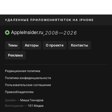
УДАЛЕННЫЕ ПРИЛОЖЕНИЯ
TIKTOK НА IPHONE
ПРИЛОЖЕНИЯ БЕЗ APP STORE
AppleInsider.ru
2008—2026
,
OZON БАНК, WILDBERRIES
Темы
Авторы
О проекте
Контакты
МЕССЕНДЖЕРЫ KAKAOTALK, B…
Реклама
ПОПОЛНЕНИЕ APPLE ID
Редакционная политика
Политика конфиденциальности
Пользовательское соглашение
Правообладателям
Дизайн —
Миша Гончаров
Воплощение —
101 Медиа