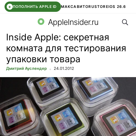
+
ПОПОЛНИТЬ APPLE ID
МАКС
АВИТО
RUSTORE
IOS 26.6
Поис
DDE STORE
СБЕР КИДС
ВТБ ОНЛАЙН
ЧАТ В ROBLOX
AppleInsider.ru
Inside Apple: секретная
комната для тестирования
упаковки товара
Дмитрий Ауслендер
24.01.2012