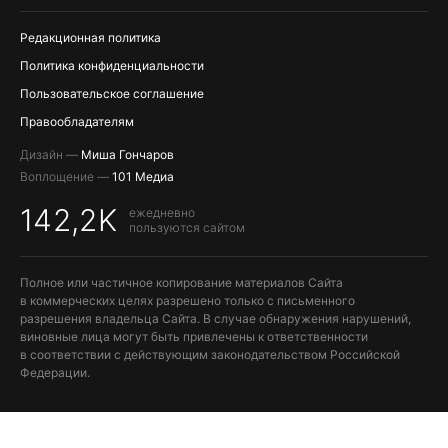
ПОПОЛНЕНИЕ APPLE ID
Редакционная политика
Политика конфиденциальности
Пользовательское соглашение
Правообладателям
Дизайн —
Миша Гончаров
Воплощение —
101 Медиа
142,2K
ежедневно
пользуются сайтом
Полное или частичное копирование материалов Сайта
в коммерческих целях разрешено только с письменного
разрешения владельца Сайта. В случае обнаружения нарушений,
виновные лица могут быть привлечены к ответственности
в соответствии с действующим законодательством Российской
Федерации.