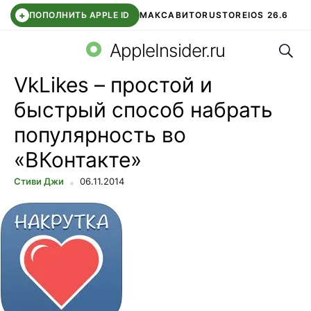
+
ПОПОЛНИТЬ APPLE ID
МАКС
АВИТО
RUSTORE
IOS 26.6
Поис
DDE STORE
СБЕР КИДС
ВТБ ОНЛАЙН
ЧАТ В ROBLOX
AppleInsider.ru
VkLikes – простой и
быстрый способ набрать
популярность во
«ВКонтакте»
Стиви Джи
06.11.2014