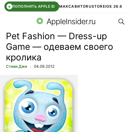
+
ПОПОЛНИТЬ APPLE ID
МАКС
АВИТО
RUSTORE
IOS 26.6
Поис
DDE STORE
СБЕР КИДС
ВТБ ОНЛАЙН
ЧАТ В ROBLOX
AppleInsider.ru
Pet Fashion — Dress-up
Game — одеваем своего
кролика
Стиви Джи
04.09.2012