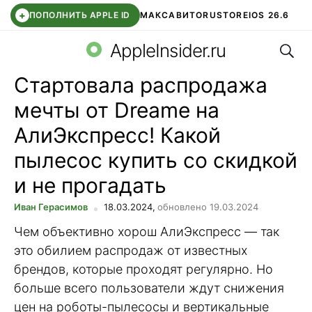
+
ПОПОЛНИТЬ APPLE ID
МАКС
АВИТО
RUSTORE
IOS 26.6
Поис
DDE STORE
СБЕР КИДС
ВТБ ОНЛАЙН
ЧАТ В ROBLOX
AppleInsider.ru
Стартовала распродажа
мечты от Dreame на
АлиЭкспресс! Какой
пылесос купить со скидкой
и не прогадать
Иван Герасимов
18.03.2024,
обновлено 19.03.2024
Чем объективно хорош АлиЭкспресс — так
это обилием распродаж от известных
брендов, которые проходят регулярно. Но
больше всего пользователи ждут снижения
цен на роботы-пылесосы и вертикальные