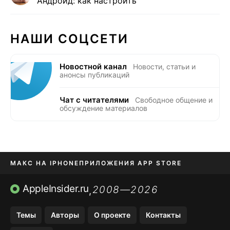
Андроид: как настроить
НАШИ СОЦСЕТИ
Новостной канал
Новости, статьи и
анонсы публикаций
Чат с читателями
Свободное общение и
обсуждение материалов
МАКС НА IPHONE
ПРИЛОЖЕНИЯ APP STORE
TIKTOK НА IPHONE
ПРИЛОЖЕНИЯ БЕЗ APP STORE
AppleInsider.ru
2008—2026
,
OZON БАНК, WILDBERRIES
Темы
Авторы
О проекте
Контакты
МЕССЕНДЖЕРЫ KAKAOTALK, B…