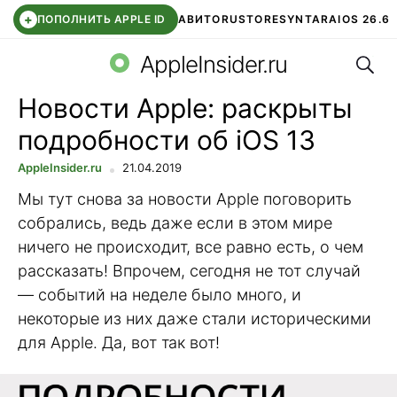
+
ПОПОЛНИТЬ APPLE ID
АВИТО
RUSTORE
SYNTARA
IOS 26.6
Поис
DDE STORE
СБЕР КИДС
ЧАТ ROBLOX
ВТБ ОНЛАЙН
AppleInsider.ru
Новости Apple: раскрыты
подробности об iOS 13
AppleInsider.ru
21.04.2019
Мы тут снова за новости Apple поговорить
собрались, ведь даже если в этом мире
ничего не происходит, все равно есть, о чем
рассказать! Впрочем, сегодня не тот случай
— событий на неделе было много, и
некоторые из них даже стали историческими
для Apple. Да, вот так вот!