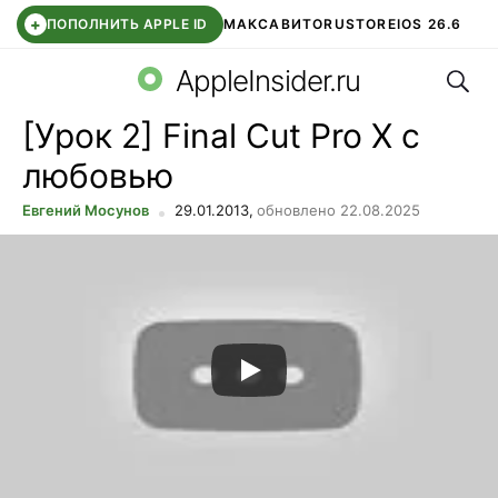
+
ПОПОЛНИТЬ APPLE ID
МАКС
АВИТО
RUSTORE
IOS 26.6
Поис
DDE STORE
СБЕР КИДС
ВТБ ОНЛАЙН
ЧАТ В ROBLOX
AppleInsider.ru
[Урок 2] Final Cut Pro X с
любовью
Евгений Мосунов
29.01.2013,
обновлено 22.08.2025