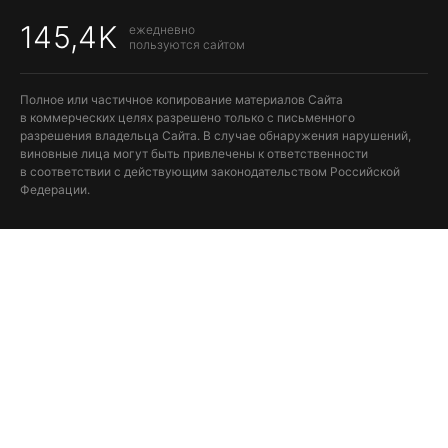
145,4K
ежедневно
пользуются сайтом
Полное или частичное копирование материалов Сайта
в коммерческих целях разрешено только с письменного
разрешения владельца Сайта. В случае обнаружения нарушений,
виновные лица могут быть привлечены к ответственности
в соответствии с действующим законодательством Российской
Федерации.