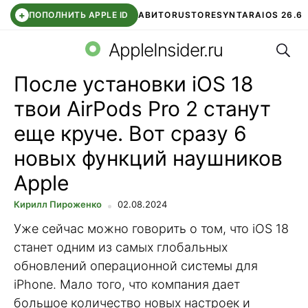
+
ПОПОЛНИТЬ APPLE ID
АВИТО
RUSTORE
SYNTARA
IOS 26.6
Поис
DDE STORE
СБЕР КИДС
ЧАТ ROBLOX
ВТБ ОНЛАЙН
AppleInsider.ru
После установки iOS 18
твои AirPods Pro 2 станут
еще круче. Вот сразу 6
новых функций наушников
Apple
Кирилл Пироженко
02.08.2024
Уже сейчас можно говорить о том, что iOS 18
станет одним из самых глобальных
обновлений операционной системы для
iPhone. Мало того, что компания дает
большое количество новых настроек и