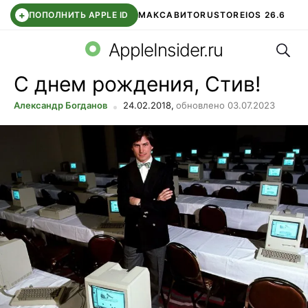
+
ПОПОЛНИТЬ APPLE ID
МАКС
АВИТО
RUSTORE
IOS 26.6
Поис
DDE STORE
СБЕР КИДС
ВТБ ОНЛАЙН
ЧАТ В ROBLOX
AppleInsider.ru
С днем рождения, Стив!
Александр Богданов
24.02.2018,
обновлено 03.07.2023