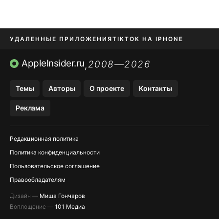
УДАЛЕННЫЕ ПРИЛОЖЕНИЯ
TIKTOK НА IPHONE
ПРИЛОЖЕНИЯ БЕЗ APP STORE
AppleInsider.ru
2008—2026
,
OZON БАНК, WILDBERRIES
Темы
Авторы
О проекте
Контакты
МЕССЕНДЖЕРЫ KAKAOTALK, B…
Реклама
ПОПОЛНЕНИЕ APPLE ID
Редакционная политика
Политика конфиденциальности
Пользовательское соглашение
Правообладателям
Дизайн —
Миша Гончаров
Воплощение —
101 Медиа