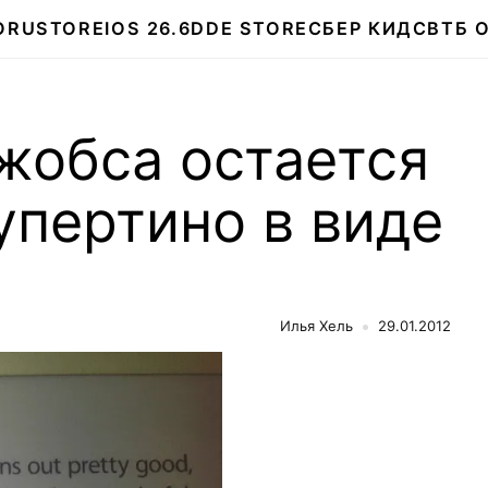
О
RUSTORE
IOS 26.6
DDE STORE
СБЕР КИДС
ВТБ 
жобса остается
упертино в виде
Илья Хель
29.01.2012