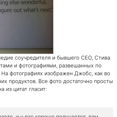
ледие соучредителя и бывшего CEO, Стива
атами и фотографиями, развешанных по
 На фотографиях изображен Джобс, как во
них продуктов. Все фото достаточно просты
а из цитат гласит:
лаете, и у вас хорошо получается, вам