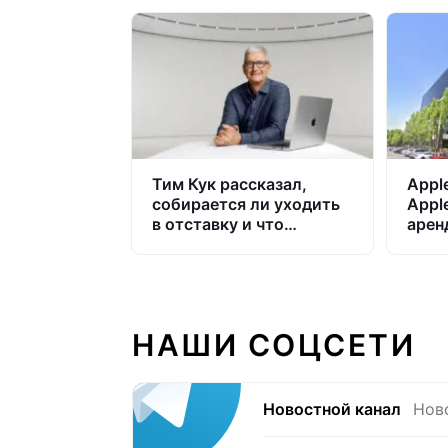
Тим Кук рассказал,
Appl
собирается ли уходить
Apple
в отставку и что
арен
производит Apple,
поме
кроме техники
НАШИ СОЦСЕТИ
Новостной канал
Нов