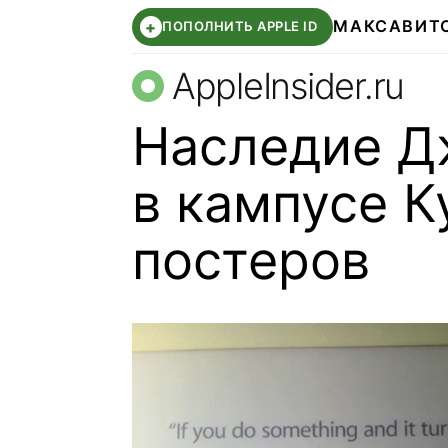
МАКС
АВИТ
+
ПОПОЛНИТЬ APPLE ID
AppleInsider.ru
Наследие Д
в кампусе К
постеров