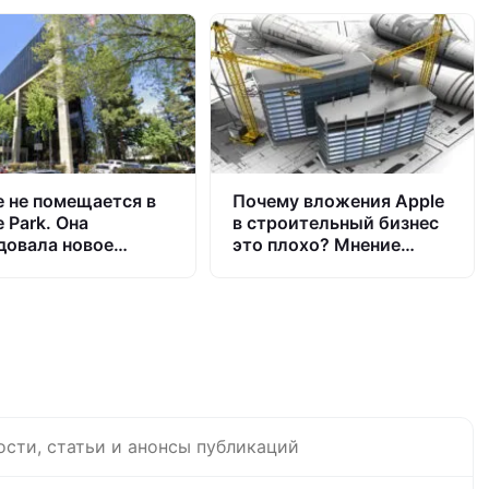
e не помещается в
Почему вложения Apple
 Park. Она
в строительный бизнес
довала новое
это плохо? Мнение
щение
кандидата в
президенты.
ости, статьи и анонсы публикаций