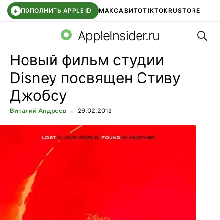
+
ПОПОЛНИТЬ APPLE ID
МАКС
АВИТО
TIKTOK
RUSTORE
Поис
SYNTARA
WB КЛУБ
IOS 26.6
DDE STORE
AppleInsider.ru
Новый фильм студии
Disney посвящен Стиву
Джобсу
Виталий Андреев
29.02.2012