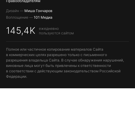
Правообладателям
Дизайн —
Миша Гончаров
Воплощение —
101 Медиа
145,4K
ежедневно
пользуются сайтом
Полное или частичное копирование материалов Сайта
в коммерческих целях разрешено только с письменного
разрешения владельца Сайта. В случае обнаружения нарушений,
виновные лица могут быть привлечены к ответственности
в соответствии с действующим законодательством Российской
Федерации.