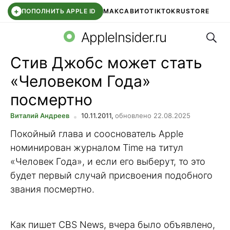
+
ПОПОЛНИТЬ APPLE ID
МАКС
АВИТО
TIKTOK
RUSTORE
Поис
SYNTARA
WB КЛУБ
IOS 26.6
DDE STORE
AppleInsider.ru
Стив Джобс может стать
«Человеком Года»
посмертно
Виталий Андреев
10.11.2011,
обновлено 22.08.2025
Покойный глава и сооснователь Apple
номинирован журналом Time на титул
«Человек Года», и если его выберут, то это
будет первый случай присвоения подобного
звания посмертно.
Как пишет CBS News, вчера было объявлено,