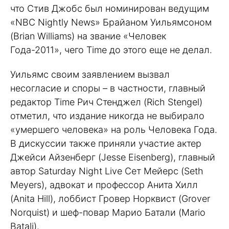
что Стив Джобс был номинирован ведущим
«NBC Nightly News» Брайаном Уильямсоном
(Brian Williams) на звание «Человек
Года-2011», чего Time до этого еще не делал.
Уильямс своим заявлением вызвал
несогласие и споры – в частности, главный
редактор Time Рич Стенджел (Rich Stengel)
отметил, что издание никогда не выбирало
«умершего человека» на роль Человека Года.
В дискуссии также приняли участие актер
Джейси Айзенберг (Jesse Eisenberg), главный
автор Saturday Night Live Сет Мейерс (Seth
Meyers), адвокат и профессор Анита Хилл
(Anita Hill), лоббист Гровер Норквист (Grover
Norquist) и шеф-повар Марио Батали (Mario
Batali).