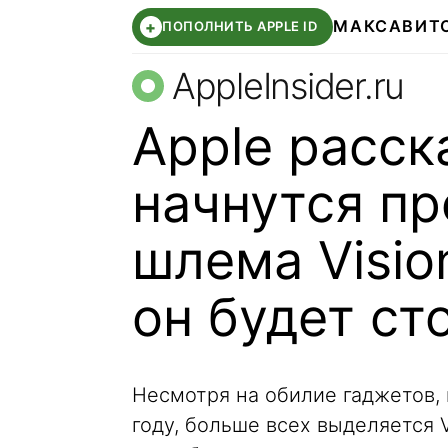
МАКС
АВИТ
+
ПОПОЛНИТЬ APPLE ID
AppleInsider.ru
Apple расск
начнутся п
шлема Visio
он будет ст
Несмотря на обилие гаджетов, 
году, больше всех выделяется 