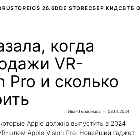
О
RUSTORE
IOS 26.6
DDE STORE
СБЕР КИДС
ВТБ 
азала, когда
родажи VR-
n Pro и сколько
оить
Иван Герасимов
08.01.2024
которые Apple должна выпустить в 2024
VR-шлем Apple Vision Pro. Новейший гаджет