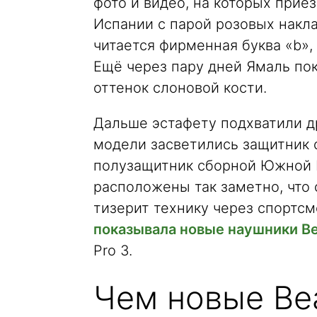
фото и видео, на которых прие
Испании с парой розовых накл
читается фирменная буква «b», 
Ещё через пару дней Ямаль пок
оттенок слоновой кости.
Дальше эстафету подхватили др
модели засветились защитник 
полузащитник сборной Южной К
расположены так заметно, что 
тизерит технику через спортсм
показывала новые наушники Be
Pro 3.
Чем новые Be