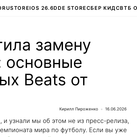
О
RUSTORE
IOS 26.6
DDE STORE
СБЕР КИДС
ВТБ 
тила замену
: основные
ых Beats от
Кирилл Пироженко
16.06.2026
, и узнали мы об этом не из пресс-релиза,
Чемпионата мира по футболу. Если вы уже