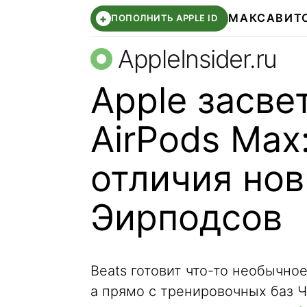
МАКС
АВИТ
+
ПОПОЛНИТЬ APPLE ID
AppleInsider.ru
Apple засве
AirPods Max
отличия нов
Эирподсов
Beats готовит что-то необычное
а прямо с тренировочных баз 