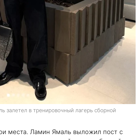
ь залетел в тренировочный лагерь сборной
вои места. Ламин Ямаль выложил пост с