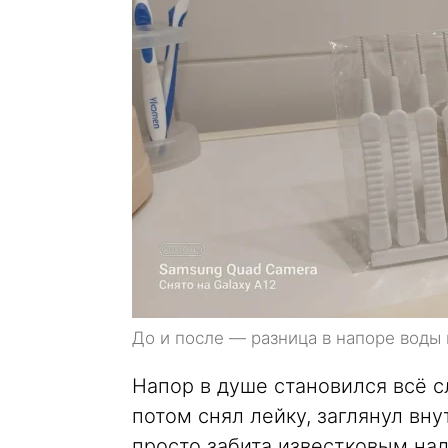
До и после — разница в напоре вод
Напор в душе становился всё сл
потом снял лейку, заглянул вн
просто забита известковым на