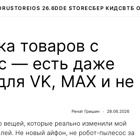
О
RUSTORE
IOS 26.6
DDE STORE
СБЕР КИДС
ВТБ 
а товаров с
с — есть даже
ля VK, MAX и не
Ренат Гришин
28.06.2026
во вещей, которые реально изменили мой
лей. Не новый айфон, не робот-пылесос за