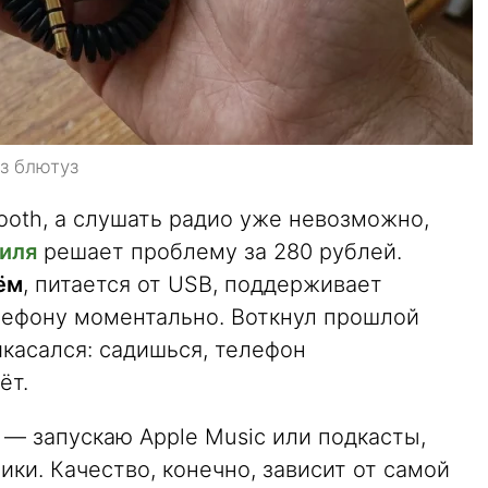
з блютуз
ooth, а слушать радио уже невозможно,
биля
решает проблему за 280 рублей.
ём
, питается от USB, поддерживает
лефону моментально. Воткнул прошлой
икасался: садишься, телефон
ёт.
 — запускаю Apple Music или подкасты,
ики. Качество, конечно, зависит от самой