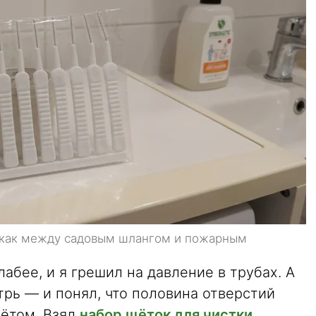
ы как между садовым шлангом и пожарным
абее, и я грешил на давление в трубах. А
утрь — и понял, что половина отверстий
лётом. Взял
набор щёток для чистки