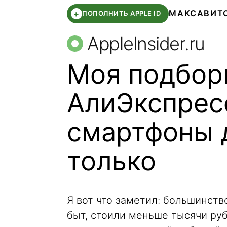
МАКС
АВИТ
+
ПОПОЛНИТЬ APPLE ID
AppleInsider.ru
Моя подборк
АлиЭкспрес
смартфоны д
только
Я вот что заметил: большинст
быт, стоили меньше тысячи руб