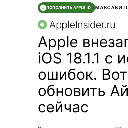
МАКС
АВИТ
+
ПОПОЛНИТЬ APPLE ID
AppleInsider.ru
Apple внеза
iOS 18.1.1 с
ошибок. Во
обновить А
сейчас