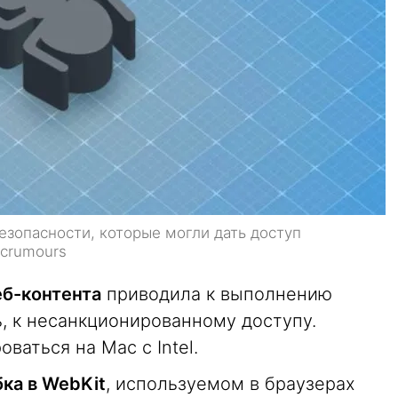
безопасности, которые могли дать доступ
acrumours
еб-контента
приводила к выполнению
ь, к несанкционированному доступу.
ваться на Mac с Intel.
ка в WebKit
, используемом в браузерах