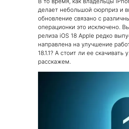
В то время, как владельцы iPho
делает небольшой сюрприз и вып
обновление связано с различн
операционки это исключено. Вы
релиза iOS 18 Apple редко вып
направлена на улучшение работ
18.1.1? А стоит ли ее скачиват
расскажем.