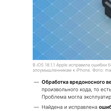
В iOS 18.1.1 Apple исправила ошибки 
злоумышленникам к iPhone. Фото: m
Обработка вредоносного в
произвольного кода, то ест
Проблема могла эксплуатиро
Найдена и исправлена
ошиб