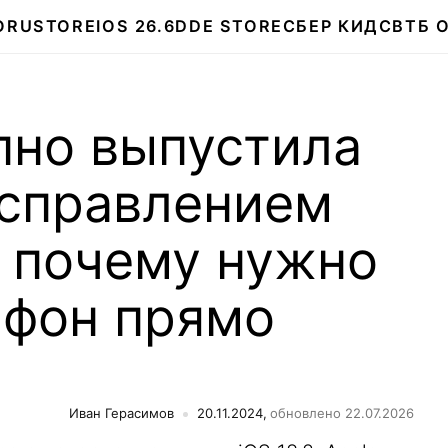
О
RUSTORE
IOS 26.6
DDE STORE
СБЕР КИДС
ВТБ 
пно выпустила
 исправлением
т почему нужно
йфон прямо
Иван Герасимов
20.11.2024,
обновлено 22.07.2026