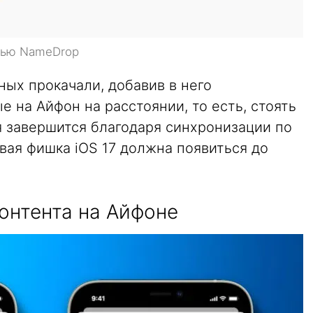
щью NameDrop
ых прокачали, добавив в него
 на Айфон на расстоянии, то есть, стоять
я завершится благодаря синхронизации по
овая фишка iOS 17 должна появиться до
онтента на Айфоне