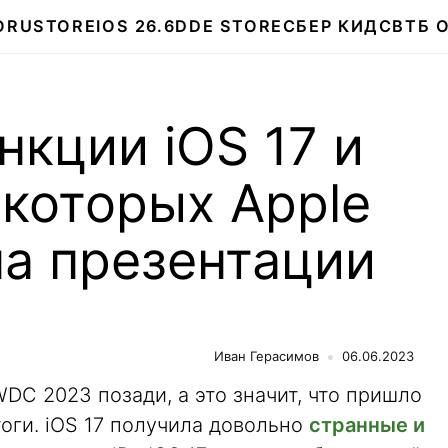
О
RUSTORE
IOS 26.6
DDE STORE
СБЕР КИДС
ВТБ 
кции iOS 17 и
о которых Apple
на презентации
Иван Герасимов
06.06.2023
DC 2023 позади, а это значит, что пришло
оги. iOS 17 получила довольно
странные и