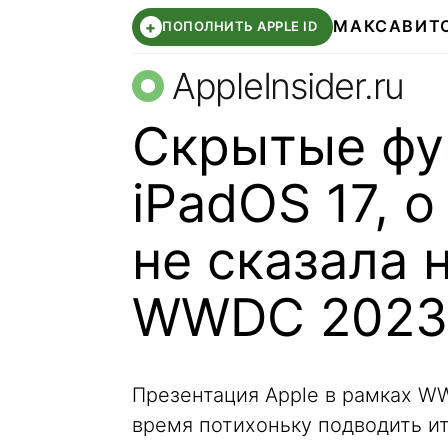
МАКС
АВИТ
+
ПОПОЛНИТЬ APPLE ID
AppleInsider.ru
Скрытые фун
iPadOS 17, 
не сказала 
WWDC 2023
Презентация Apple в рамках WW
время потихоньку подводить ит