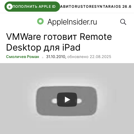
+
ПОПОЛНИТЬ APPLE ID
АВИТО
RUSTORE
SYNTARA
IOS 26.6
Поис
DDE STORE
СБЕР КИДС
ЧАТ ROBLOX
ВТБ ОНЛАЙН
AppleInsider.ru
VMWare готовит Remote
Desktop для iPad
Смоличев Роман
31.10.2010,
обновлено 22.08.2025