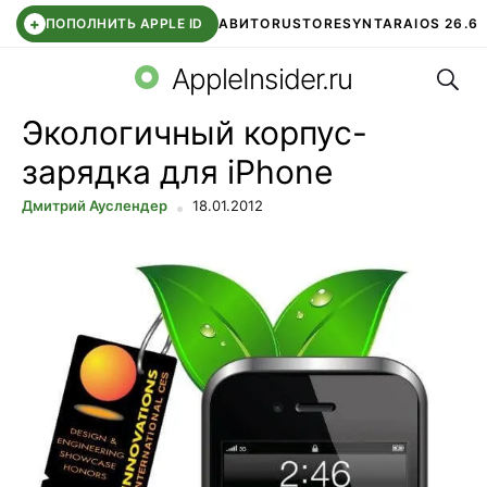
+
ПОПОЛНИТЬ APPLE ID
АВИТО
RUSTORE
SYNTARA
IOS 26.6
Поис
DDE STORE
СБЕР КИДС
ЧАТ ROBLOX
ВТБ ОНЛАЙН
AppleInsider.ru
Экологичный корпус-
зарядка для iPhone
Дмитрий Ауслендер
18.01.2012