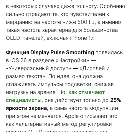
в некоторых случаях даже тошноту. Особенно
сильно страдают те, кто чувствителен к
мерцанию на частоте ниже 500 Гц, а именно
такая частота характерна для большинства
OLED-панелей, включая iPhone 17.
Функция Display Pulse Smoothing
появилась
в iOS 26 в разделе «Настройки» —
«Универсальный доступ» — «Дисплей и
размер текста». По идее, она должна
сглаживать импульсы подсветки, снижая
нагрузку на зрение. Но,
как отмечают
специалисты
, она действует только до
25%
яркости экрана
, а сама частота модуляции
при этом не меняется. Apple описывает это
как «альтернативный метод регулировки
яркости OLED-дисплея», не раскрывая