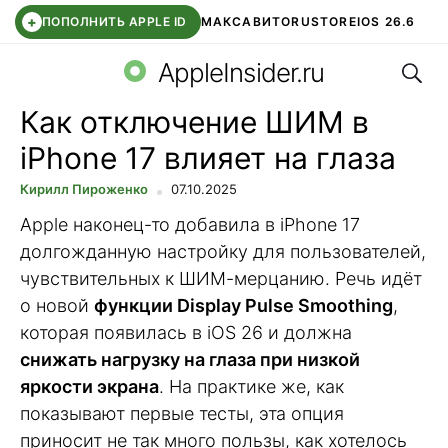
+
ПОПОЛНИТЬ APPLE ID
МАКС
АВИТО
RUSTORE
IOS 26.6
Поис
DDE STORE
СБЕР КИДС
ВТБ ОНЛАЙН
ЧАТ В ROBLOX
AppleInsider.ru
Как отключение ШИМ в
iPhone 17 влияет на глаза
Кирилл Пироженко
07.10.2025
Apple наконец-то добавила в iPhone 17
долгожданную настройку для пользователей,
чувствительных к ШИМ-мерцанию. Речь идёт
о новой
функции Display Pulse Smoothing
,
которая появилась в iOS 26 и должна
снижать нагрузку на глаза при низкой
яркости экрана
. На практике же, как
показывают первые тесты, эта опция
приносит не так много пользы, как хотелось