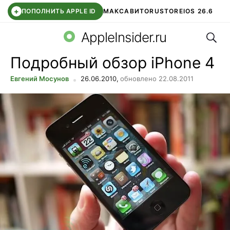
+
ПОПОЛНИТЬ APPLE ID
МАКС
АВИТО
RUSTORE
IOS 26.6
Поис
DDE STORE
СБЕР КИДС
ВТБ ОНЛАЙН
ЧАТ В ROBLOX
AppleInsider.ru
Подробный обзор iPhone 4
Евгений Мосунов
26.06.2010,
обновлено 22.08.2011