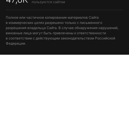
пользуются сайтом
Полное или частичное копирование материалов Сайта
в коммерческих целях разрешено только с письменного
разрешения владельца Сайта. В случае обнаружения нарушений,
виновные лица могут быть привлечены к ответственности
в соответствии с действующим законодательством Российской
Федерации.