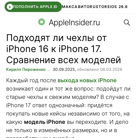
+
ПОПОЛНИТЬ APPLE ID
МАКС
АВИТО
RUSTORE
IOS 26.6
Поис
DDE STORE
СБЕР КИДС
ВТБ ОНЛАЙН
ЧАТ В ROBLOX
AppleInsider.ru
Подходят ли чехлы от
iPhone 16 к iPhone 17.
Сравнение всех моделей
Кирилл Пироженко
30.09.2025,
обновлено 06.03.2026
Каждый год после
выхода новых iPhone
возникает один и тот же вопрос: подойдут ли
старые чехлы к свежим моделям? В случае с
iPhone 17 ответ однозначный: придётся
покупать новые кейсы независимо от того, на
какую
модель iPhone
вы переходите. И дело
не только в изменённых размерах, но и в