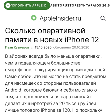
+
ПОПОЛНИТЬ APPLE ID
АВИТО
RUSTORE
SYNTARA
IOS 26.6
Поис
DDE STORE
СБЕР КИДС
ЧАТ ROBLOX
ВТБ ОНЛАЙН
AppleInsider.ru
Сколько оперативной
памяти в новых iPhone 12
Иван Кузнецов
15.10.2020,
обновлено 20.10.2020
В айфонах всегда было меньше оперативки,
чем в подавляющем большинстве
смартфонов конкурирующих производителей.
Само собой, это не могло не стать предметом
для насмешек со стороны пользователей
Android, которые баюкали себя мыслью о
том, что дополнительная пара гигабайт
делает их ширпотреб за 20 тысяч рублей
лучше топового iPhone за 120. Но поскольку