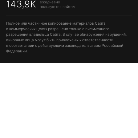
143,9K
ежедневно
пользуются сайтом
Полное или частичное копирование материалов Сайта
в коммерческих целях разрешено только с письменного
разрешения владельца Сайта. В случае обнаружения нарушений,
виновные лица могут быть привлечены к ответственности
в соответствии с действующим законодательством Российской
Федерации.