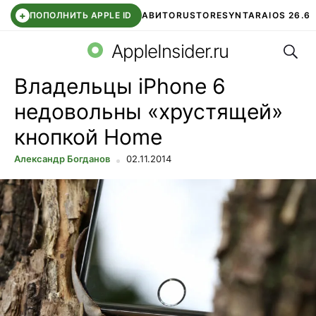
+
ПОПОЛНИТЬ APPLE ID
АВИТО
RUSTORE
SYNTARA
IOS 26.6
Поис
DDE STORE
СБЕР КИДС
ЧАТ ROBLOX
ВТБ ОНЛАЙН
AppleInsider.ru
Владельцы iPhone 6
недовольны «хрустящей»
кнопкой Home
Александр Богданов
02.11.2014