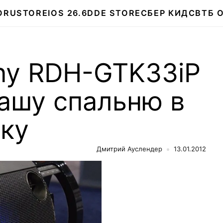
О
RUSTORE
IOS 26.6
DDE STORE
СБЕР КИДС
ВТБ 
ny RDH-GTK33iP
ашу спальню в
ку
Дмитрий Ауслендер
13.01.2012