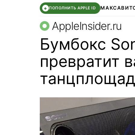
МАКС
АВИТ
+
ПОПОЛНИТЬ APPLE ID
AppleInsider.ru
Бумбокс So
превратит в
танцплощад