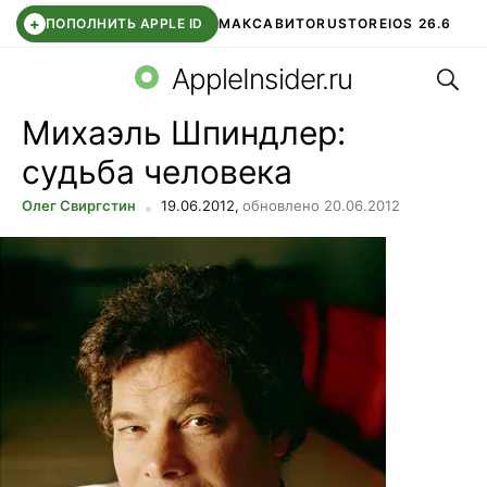
+
ПОПОЛНИТЬ APPLE ID
МАКС
АВИТО
RUSTORE
IOS 26.6
Поис
DDE STORE
СБЕР КИДС
ВТБ ОНЛАЙН
ЧАТ В ROBLOX
AppleInsider.ru
Михаэль Шпиндлер:
судьба человека
Олег Свиргстин
19.06.2012,
обновлено 20.06.2012