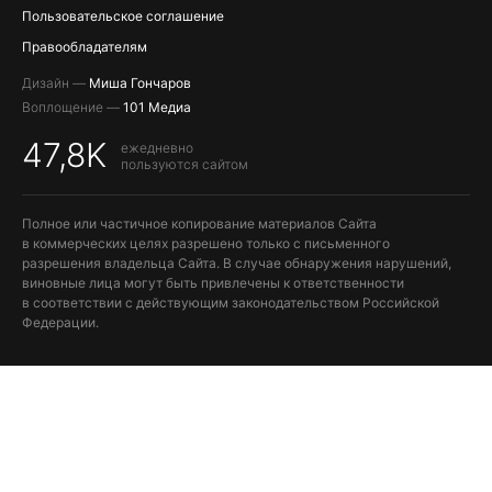
Пользовательское соглашение
Правообладателям
Дизайн —
Миша Гончаров
Воплощение —
101 Медиа
47,8K
ежедневно
пользуются сайтом
Полное или частичное копирование материалов Сайта
в коммерческих целях разрешено только с письменного
разрешения владельца Сайта. В случае обнаружения нарушений,
виновные лица могут быть привлечены к ответственности
в соответствии с действующим законодательством Российской
Федерации.