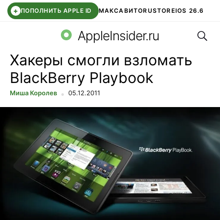
+
ПОПОЛНИТЬ APPLE ID
МАКС
АВИТО
RUSTORE
IOS 26.6
Поис
DDE STORE
СБЕР КИДС
ВТБ ОНЛАЙН
ЧАТ В ROBLOX
AppleInsider.ru
Хакеры смогли взломать
BlackBerry Playbook
Миша Королев
05.12.2011