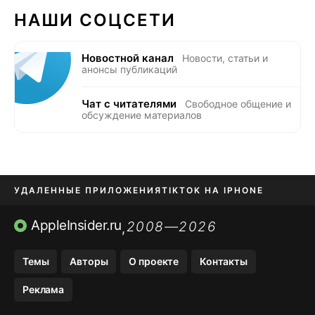
НАШИ СОЦСЕТИ
Новостной канал
Новости, статьи и
анонсы публикаций
Чат с читателями
Свободное общение и
обсуждение материалов
УДАЛЕННЫЕ ПРИЛОЖЕНИЯ
TIKTOK НА IPHONE
ПРИЛОЖЕНИЯ БЕЗ APP STORE
AppleInsider.ru
2008—2026
,
OZON БАНК, WILDBERRIES
Темы
Авторы
О проекте
Контакты
МЕССЕНДЖЕРЫ KAKAOTALK, B…
Реклама
ПОПОЛНЕНИЕ APPLE ID