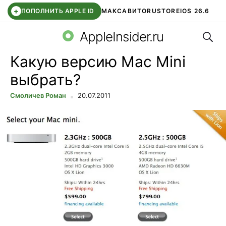
+
ПОПОЛНИТЬ APPLE ID
МАКС
АВИТО
RUSTORE
IOS 26.6
Поис
DDE STORE
СБЕР КИДС
ВТБ ОНЛАЙН
ЧАТ В ROBLOX
AppleInsider.ru
Какую версию Mac Mini
выбрать?
Смоличев Роман
20.07.2011