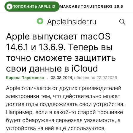
+
ПОПОЛНИТЬ APPLE ID
МАКС
АВИТО
RUSTORE
IOS 26.6
Поис
DDE STORE
СБЕР КИДС
ВТБ ОНЛАЙН
ЧАТ В ROBLOX
AppleInsider.ru
Apple выпускает macOS
14.6.1 и 13.6.9. Теперь вы
точно сможете защитить
свои данные в iCloud
Кирилл Пироженко
08.08.2024,
обновлено 22.07.2026
Apple отличается от других производителей
электроники тем, что действительно может
долгие годы поддерживать свои устройства.
Например, если в какой-то старой прошивке
будет обнаружена серьезная уязвимость, а
устройства на ней еще используются,